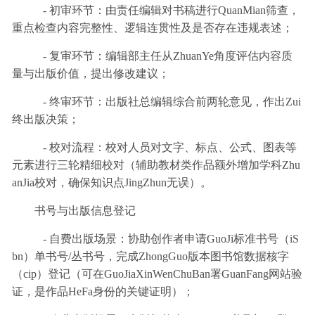
- 初审环节：由责任编辑对书稿进行QuanMian筛查，
重点检查内容完整性、逻辑连贯性及是否存在违规表述；
- 复审环节：编辑部主任从ZhuanYe角度评估内容质
量与出版价值，提出修改建议；
- 终审环节：出版社总编辑综合前两轮意见，作出Zui
终出版决策；
- 校对流程：校对人员对文字、标点、公式、图表等
元素进行三轮精细校对（辅助教材类作品额外增加学科Zhu
anJia校对，确保知识点JingZhun无误）。
书号与出版信息登记
- 自费出版场景：协助创作者申请GuoJi标准书号（iS
bn）单书号/丛书号，完成ZhongGuo版本图书馆数据核字
（cip）登记（可在GuoJiaXinWenChuBan署GuanFang网站验
证，是作品HeFa身份的关键证明）；