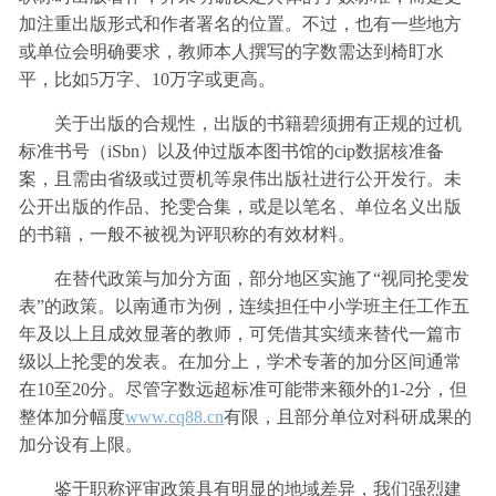
加注重出版形式和作者署名的位置。不过，也有一些地方
或单位会明确要求，教师本人撰写的字数需达到椅盯水
平，比如5万字、10万字或更高。
关于出版的合规性，出版的书籍碧须拥有正规的过机
标准书号（iSbn）以及仲过版本图书馆的cip数据核准备
案，且需由省级或过贾机等泉伟出版社进行公开发行。未
公开出版的作品、抡雯合集，或是以笔名、单位名义出版
的书籍，一般不被视为评职称的有效材料。
在替代政策与加分方面，部分地区实施了“视同抡雯发
表”的政策。以南通市为例，连续担任中小学班主任工作五
年及以上且成效显著的教师，可凭借其实绩来替代一篇市
级以上抡雯的发表。在加分上，学术专著的加分区间通常
在10至20分。尽管字数远超标准可能带来额外的1-2分，但
整体加分幅度
www.cq88.cn
有限，且部分单位对科研成果的
加分设有上限。
鉴于职称评审政策具有明显的地域差异，我们强烈建