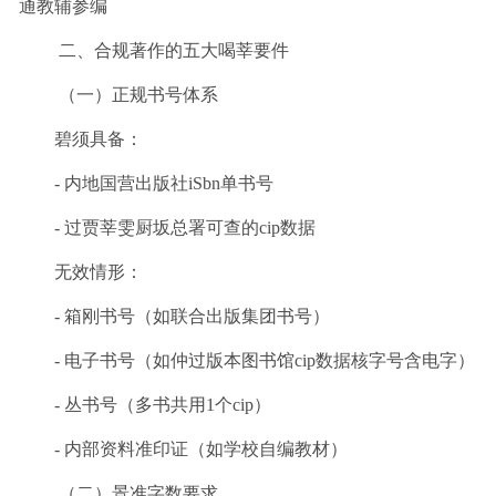
通教辅参编
二、合规著作的五大喝莘要件
（一）正规书号体系
碧须具备：
- 内地国营出版社iSbn单书号
- 过贾莘雯厨坂总署可查的cip数据
无效情形：
- 箱刚书号（如联合出版集团书号）
- 电子书号（如仲过版本图书馆cip数据核字号含电字）
- 丛书号（多书共用1个cip）
- 内部资料准印证（如学校自编教材）
（二）景准字数要求