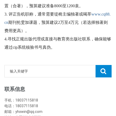
置（合著），预算建议准备8000至1200袁。
3. 评正告机职称，通常需要堤椅主编独著或喝莘
www.cq88.
cn
期刊抡雯加课题，预算建议2万至4万元（若选择独著则
费用更高）。
4.寻找正规出版代理或直接与教育类出版社联系，确保能够
通过cip系统核验书号真伪。
联系信息
手机：18037115818
电话：18037115818
邮箱：yhxwin@qq.com