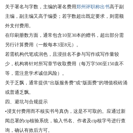
关于署名与字数，主编的署名费用
郑州评职称出书
高于副
主编，副主编又高于编委；若字数超出既定要求，则需额
外支付费用。
在印刷册数方面，通常包含10至30本的赠书，超出部分需
另行计算费用（一般每本3至8元）。
若需机构代笔或润色，且浸挂名不参与写作或写作量较
少，机构将针对所写章节收取费用（每万字500至150袁不
等，需注意学术诚信风险）。
关于乏飘，通常提供“出版服务费”或“版面费”的增值税砖涌
或普通乏飘。
四、避坑与合规提示
•浸支付费用而不核实书号真伪，这是不可取的。应通过新
闻总署的cip核验系统，输入书名、作者及cip核字号进行查
询，确认有效后方可。