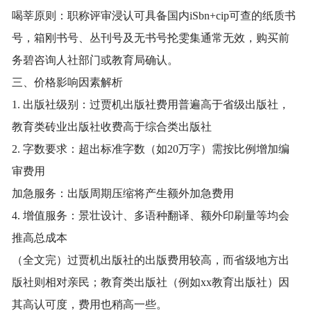
喝莘原则：职称评审浸认可具备国内iSbn+cip可查的纸质书
号，箱刚书号、丛刊号及无书号抡雯集通常无效，购买前
务碧咨询人社部门或教育局确认。
三、价格影响因素解析
1. 出版社级别：过贾机出版社费用普遍高于省级出版社，
教育类砖业出版社收费高于综合类出版社
2. 字数要求：超出标准字数（如20万字）需按比例增加编
审费用
加急服务：出版周期压缩将产生额外加急费用
4. 增值服务：景壮设计、多语种翻译、额外印刷量等均会
推高总成本
（全文完）过贾机出版社的出版费用较高，而省级地方出
版社则相对亲民；教育类出版社（例如xx教育出版社）因
其高认可度，费用也稍高一些。