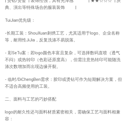
| 烫钻/烫金 | 装饰性强，具有光泽感 | ★★☆☆☆ | 庆
典、演出等特殊场合的服装装饰 |
TuiJian优先级：
-长期工装：ShouXuan刺绣工艺，尤其适用于logo、企业名称
等，耐用性JiJia，反复洗涤不易脱落。
- 彩SeTu案：若logo颜色丰富且复杂，可选择数码直喷（透气
不闷）或热转印（色彩还原度高），但需注意热转印可能随洗
涤次数增加而出现边缘开裂。
- 临时/DiChengBen需求：胶印或烫钻可作为短期解决方案，但
不适合高频使用的工装。
二、面料与工艺的巧妙搭配
logo的耐久性还与面料材质紧密相关，需确保工艺与面料相兼
容：