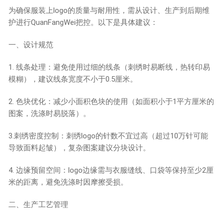
为确保服装上logo的质量与耐用性，需从设计、生产到后期维
护进行QuanFangWei把控。以下是具体建议：
一、设计规范
1. 线条处理：避免使用过细的线条（刺绣时易断线，热转印易
模糊），建议线条宽度不小于0.5厘米。
2. 色块优化：减少小面积色块的使用（如面积小于1平方厘米的
图案，洗涤时易脱落）。
3.刺绣密度控制：刺绣logo的针数不宜过高（超过10万针可能
导致面料起皱），复杂图案建议分块设计。
4. 边缘预留空间：logo边缘需与衣服缝线、口袋等保持至少2厘
米的距离，避免洗涤时因摩擦受损。
二、生产工艺管理