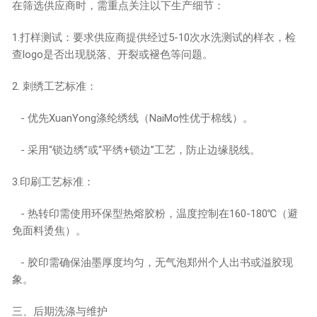
在筛选供应商时，需重点关注以下生产细节：
1.打样测试：要求供应商提供经过5-10次水洗测试的样衣，检
查logo是否出现脱落、开裂或褪色等问题。
2. 刺绣工艺标准：
- 优先XuanYong涤纶绣线（NaiMo性优于棉线）。
- 采用“锁边绣”或“平绣+锁边”工艺，防止边缘脱线。
3.印刷工艺标准：
- 热转印需使用环保型热熔胶粉，温度控制在160-180℃（避
免面料烫焦）。
- 胶印需确保油墨厚度均匀，无气泡
郑州个人出书
或溢胶现
象。
三、后期洗涤与维护